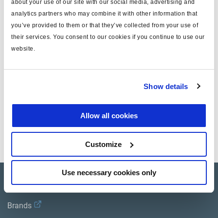
about your use of our site with our social media, advertising and
analytics partners who may combine it with other information that
Especificaciones técnicas
you’ve provided to them or that they’ve collected from your use of
their services. You consent to our cookies if you continue to use our
tipo
cable de alimentación
website.
peso (kg)
2.315
Show details
Documentos
Allow all cookies
Vea todas las publicaciones relacionadas en nuestra
Biblioteca bibliográfica de productos
.
Customize
Use necessary cookies only
Product catalogue
Brands