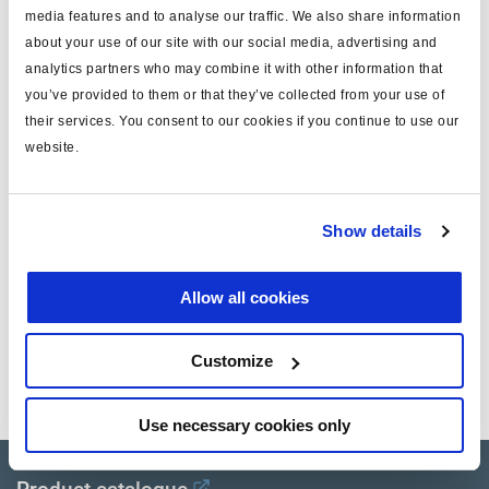
tipo
cable extensión de sensor
media features and to analyse our traffic. We also share information
about your use of our site with our social media, advertising and
MODAL
si
analytics partners who may combine it with other information that
you’ve provided to them or that they’ve collected from your use of
long. (m)
15
their services. You consent to our cookies if you continue to use our
color
azul 3A
website.
material
PUR
peso (kg)
0
Show details
Allow all cookies
Documentos
Vea todas las publicaciones relacionadas en nuestra
Customize
Biblioteca bibliográfica de productos
.
Use necessary cookies only