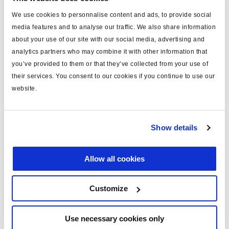
tipo
MRV cable
We use cookies to personnalise content and ads, to provide social
MODAL
si
media features and to analyse our traffic. We also share information
about your use of our site with our social media, advertising and
long. (m)
6
analytics partners who may combine it with other information that
you’ve provided to them or that they’ve collected from your use of
nota
modulador
their services. You consent to our cookies if you continue to use our
material
PUR
website.
incluye
accesorios
voltaje
24
Show details
peso (kg)
0.6319
Allow all cookies
Documentos
Customize
Vea todas las publicaciones relacionadas en nuestra
Biblioteca bibliográfica de productos
.
Use necessary cookies only