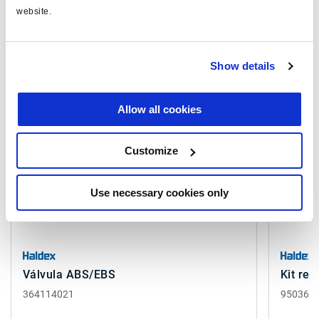
Biblioteca bibliográfica de productos
.
website.
Productos relacionados
Show details
Allow all cookies
Customize
Use necessary cookies only
Válvula ABS/EBS
Kit re
364114021
950364