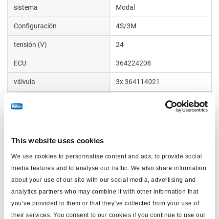
sistema
Modal
Configuración
4S/3M
tensión (V)
24
ECU
364224208
válvula
3x 364114021
cables sensores (m)
4x3 m
colector
950364018
Tipo de remolque
Semi and Centre axle
This website uses cookies
peso (kg)
0
We use cookies to personnalise content and ads, to provide social
media features and to analyse our traffic. We also share information
about your use of our site with our social media, advertising and
Documentos
analytics partners who may combine it with other information that
you’ve provided to them or that they’ve collected from your use of
Vea todas las publicaciones relacionadas en nuestra
their services. You consent to our cookies if you continue to use our