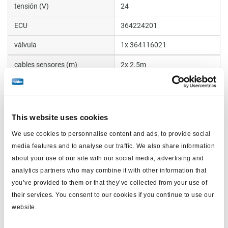
tensión (V)
24
ECU
364224201
válvula
1x 364116021
cables sensores (m)
2x 2.5m
colector
sin
Tipo de remolque
Semi and Centre axle
This website uses cookies
peso (kg)
0
We use cookies to personnalise content and ads, to provide social
media features and to analyse our traffic. We also share information
Documentos
about your use of our site with our social media, advertising and
analytics partners who may combine it with other information that
Vea todas las publicaciones relacionadas en nuestra
you’ve provided to them or that they’ve collected from your use of
Biblioteca bibliográfica de productos
.
their services. You consent to our cookies if you continue to use our
website.