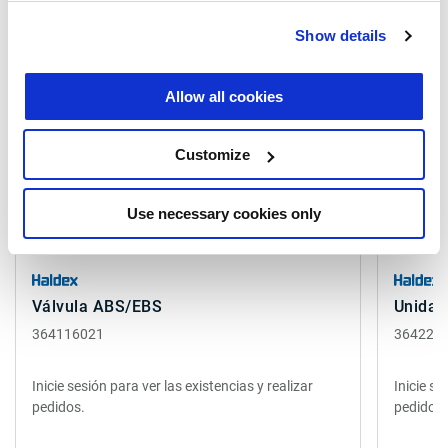
Productos relacionados
Show details
Allow all cookies
Customize
Use necessary cookies only
Válvula ABS/EBS
Unidad
364116021
364224
Inicie sesión para ver las existencias y realizar
Inicie se
pedidos.
pedidos.