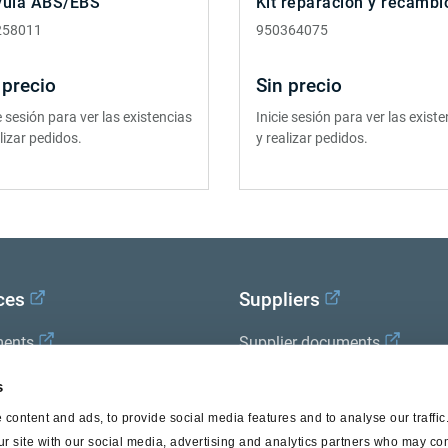
vula ABS/EBS
Kit reparación y recambi
258011
950364075
 precio
Sin precio
e sesión para ver las existencias
Inicie sesión para ver las exist
lizar pedidos.
y realizar pedidos.
ces
Suppliers
ents
Supplier documents
x Academy
s
content and ads, to provide social media features and to analyse our traffi
ur site with our social media, advertising and analytics partners who may com