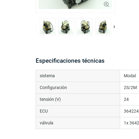
Especificaciones técnicas
sistema
Modal
Configuración
2S/2M
tensión (V)
24
ECU
364224
válvula
1x 364