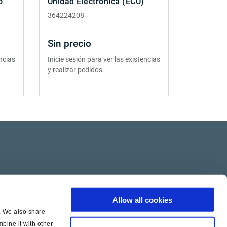
o
Unidad Eléctronica (ECU)
364224208
Sin precio
encias
Inicie sesión para ver las existencias
y realizar pedidos.
Allow all cookies
c. We also share
bine it with other