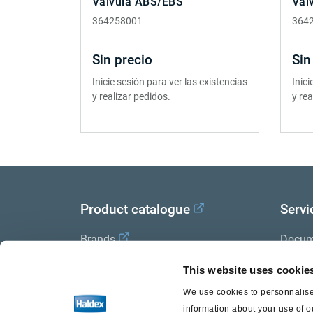
Válvula ABS/EBS
Vál
364258001
364
Sin precio
Sin
Inicie sesión para ver las existencias
Inici
y realizar pedidos.
y rea
Product catalogue
Servi
Brands
Docum
Trailer Application Guide
Halde
This website uses cookie
We use cookies to personnalise 
General terms and conditions of
information about your use of o
sale