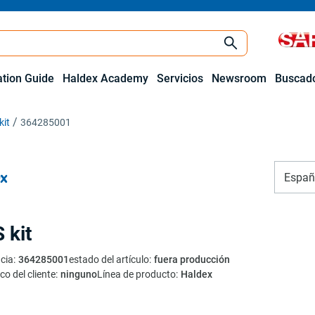
ation Guide
Haldex Academy
Servicios
Newsroom
Buscado
kit
364285001
Españ
 kit
cia
:
364285001
estado del artículo
:
fuera producción
co del cliente
:
ninguno
Línea de producto
:
Haldex