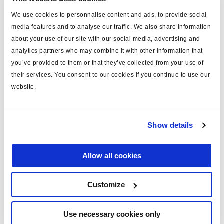
We use cookies to personnalise content and ads, to provide social
Inicie sesión para ver las existencias y realizar pedidos.
media features and to analyse our traffic. We also share information
about your use of our site with our social media, advertising and
analytics partners who may combine it with other information that
Especificaciones técnicas
you’ve provided to them or that they’ve collected from your use of
their services. You consent to our cookies if you continue to use our
sistema
ABS MODULAR 2
website.
nota
ADR
incluye
con soporte
Show details
peso (kg)
8.8
Allow all cookies
Documentos
Customize
Vea todas las publicaciones relacionadas en nuestra
Biblioteca bibliográfica de productos
.
Use necessary cookies only