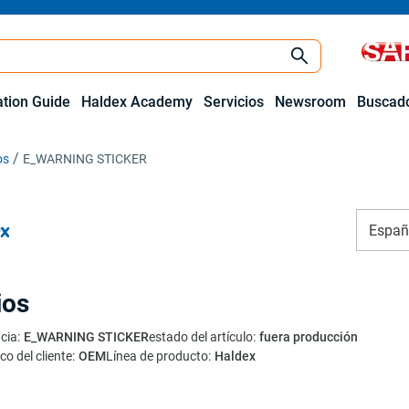
ation Guide
Haldex Academy
Servicios
Newsroom
Buscado
os
E_WARNING STICKER
Españ
ios
cia
:
E_WARNING STICKER
estado del artículo
:
fuera producción
co del cliente
:
OEM
Línea de producto
:
Haldex