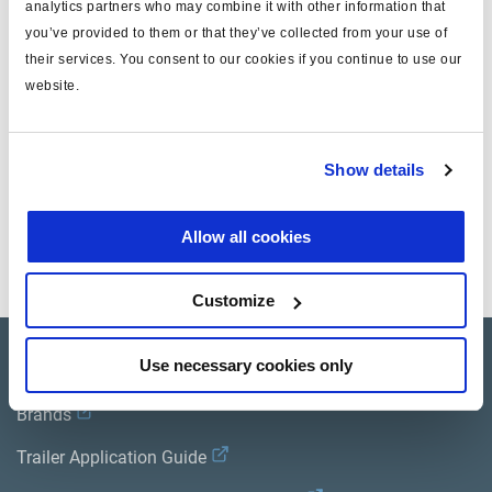
analytics partners who may combine it with other information that
tipo
llave inhibición
you’ve provided to them or that they’ve collected from your use of
para versión
ABS MODAL
their services. You consent to our cookies if you continue to use our
website.
peso (kg)
0.001
Show details
Documentos
Vea todas las publicaciones relacionadas en nuestra
Allow all cookies
Biblioteca bibliográfica de productos
.
Customize
Product catalogue
Use necessary cookies only
Brands
Trailer Application Guide