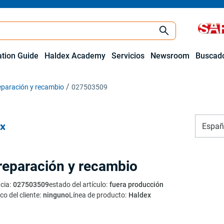
ation Guide
Haldex Academy
Servicios
Newsroom
Buscado
reparación y recambio
027503509
Españ
 reparación y recambio
cia
:
027503509
estado del artículo
:
fuera producción
co del cliente
:
ninguno
Línea de producto
:
Haldex