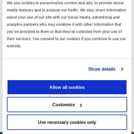
We use cookies to personnalise content and ads, to provide social
para
ABS MGX
media features and to analyse our traffic. We also share information
long.cable (m)
2.0
about your use of our site with our social media, advertising and
analytics partners who may combine it with other information that
tipo
recta
you’ve provided to them or that they’ve collected from your use of
para n.dientes corona
60
their services. You consent to our cookies if you continue to use our
website.
final conexión
ojal
nota
sólo ROR
Show details
peso (kg)
0.21
Allow all cookies
Documentos
Customize
Vea todas las publicaciones relacionadas en nuestra
Biblioteca bibliográfica de productos
.
Use necessary cookies only