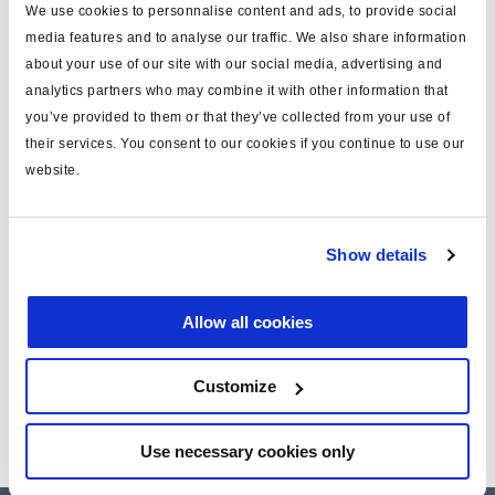
We use cookies to personnalise content and ads, to provide social
para
ABS GX/DGX/MGX2+MGX2E
media features and to analyse our traffic. We also share information
long.cable (m)
2.4
about your use of our site with our social media, advertising and
analytics partners who may combine it with other information that
tipo
recta
you’ve provided to them or that they’ve collected from your use of
para n.dientes corona
45/60
their services. You consent to our cookies if you continue to use our
website.
eje
universal
final conexión
ojal
Show details
peso (kg)
0.22
Allow all cookies
Documentos
Customize
Vea todas las publicaciones relacionadas en nuestra
Biblioteca bibliográfica de productos
.
Use necessary cookies only