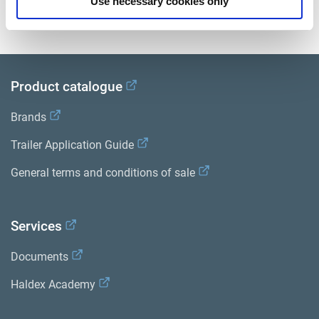
Use necessary cookies only
Biblioteca bibliográfica de productos
.
Product catalogue
Brands
Trailer Application Guide
General terms and conditions of sale
Services
Documents
Haldex Academy