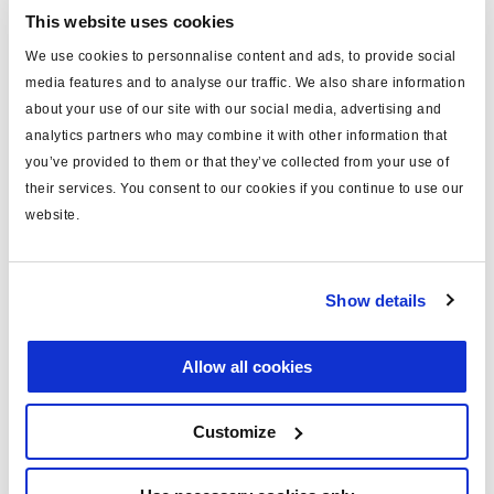
This website uses cookies
Especificaciones técnicas
We use cookies to personnalise content and ads, to provide social
media features and to analyse our traffic. We also share information
pistón/diafragma
tipo diafragma
about your use of our site with our social media, advertising and
analytics partners who may combine it with other information that
tipo
16
you’ve provided to them or that they’ve collected from your use of
their services. You consent to our cookies if you continue to use our
carrera (mm)
63
website.
estanco
si
aplicación
Daimler
Show details
máx.presión trabajo (bar)
10
peso (kg)
2.48
Allow all cookies
Customize
Documentos
Vea todas las publicaciones relacionadas en nuestra