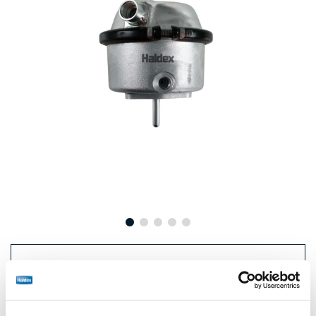
Precio:
€492,00 / unidad
Inicie sesión para ver las existencias y realizar pedidos.