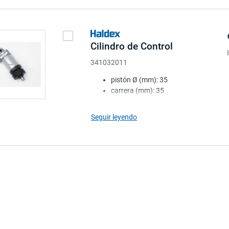
Cilindro de Control
341032011
pistón Ø (mm): 35
carrera (mm): 35
manguito: con
long. (mm): 132
Seguir leyendo
fuerza inicial a 6 bar (N): 287