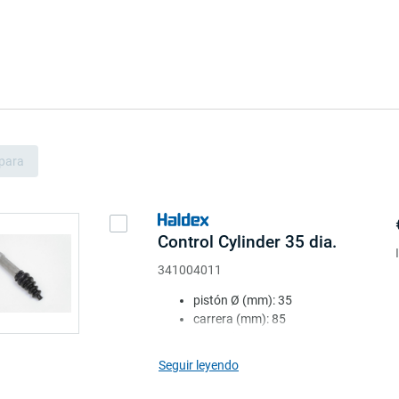
para
Control Cylinder 35 dia.
341004011
pistón Ø (mm): 35
carrera (mm): 85
manguito: con
long. (mm): 228
Seguir leyendo
nota: universal