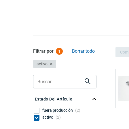
Filtrar por
Borrar todo
1
Com
activo
Estado Del Artículo
fuera producción
(
2
)
activo
(
2
)