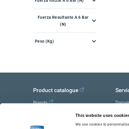
Fuerza Inicial A 6 Bar (N)
Fuerza Resultante A 6 Bar
(N)
Peso (kg)
Product catalogue
Servi
Brands
Docum
Trailer Application Guide
Halde
This website uses cookie
We use cookies to personnalise 
General terms and conditions of