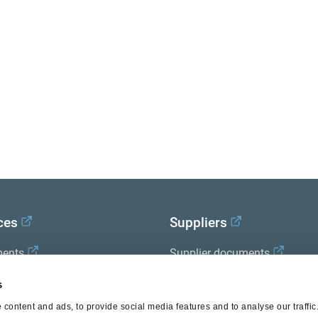
ces
Suppliers
ents
Supplier documents
x Academy
s
content and ads, to provide social media features and to analyse our traffi