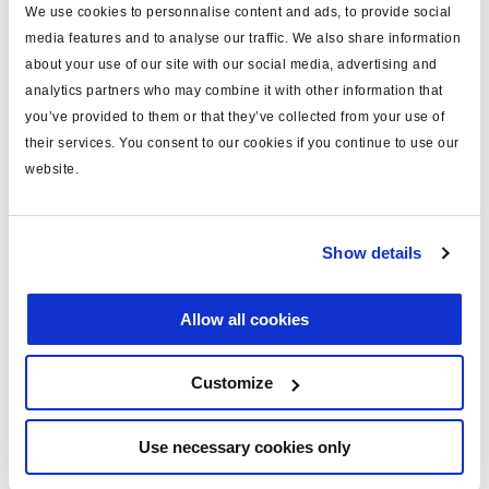
peso (kg)
6.82
We use cookies to personnalise content and ads, to provide social
media features and to analyse our traffic. We also share information
about your use of our site with our social media, advertising and
Documentos
analytics partners who may combine it with other information that
you’ve provided to them or that they’ve collected from your use of
Vea todas las publicaciones relacionadas en nuestra
their services. You consent to our cookies if you continue to use our
Biblioteca bibliográfica de productos
.
website.
Related aftermarket parts
Show details
1751624608
Actuadores doble diafragma para freno de
disco
Allow all cookies
Customize
Productos relacionados
Use necessary cookies only