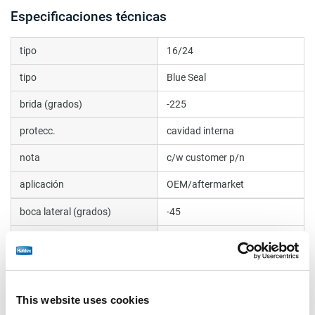
Especificaciones técnicas
tipo
16/24
tipo
Blue Seal
brida (grados)
-225
protecc.
cavidad interna
nota
c/w customer p/n
aplicación
OEM/aftermarket
boca lateral (grados)
-45
máx.presión trabajo (bar)
10.2
informe TÜV
BC0165.2
carrera (mm)
65/57
This website uses cookies