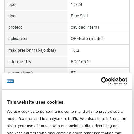
tipo
16/24
tipo
Blue Seal
protecc.
cavidad interna
aplicación
OEM/aftermarket
máx.presión trabajo (bar)
10.2
informe TÜV
BC0165.2
carrera (mm)
57
peso (kg)
0
This website uses cookies
Documentos
We use cookies to personnalise content and ads, to provide social
Vea todas las publicaciones relacionadas en nuestra
media features and to analyse our traffic. We also share information
about your use of our site with our social media, advertising and
Biblioteca bibliográfica de productos
.
analytics partners who may combine it with other information that