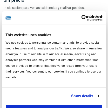
Sin precio
Inicie sesión para ver las existencias y realizar pedidos.
This website uses cookies
We use cookies to personnalise content and ads, to provide social
media features and to analyse our traffic. We also share information
about your use of our site with our social media, advertising and
analytics partners who may combine it with other information that
you’ve provided to them or that they’ve collected from your use of
their services. You consent to our cookies if you continue to use our
Actuador de freno( KSMR)
website.
KSM2475JCS47017
pistón Ø (mm): 159
Show details
carrera (mm): 57
salida inicio carrera (N): 10142