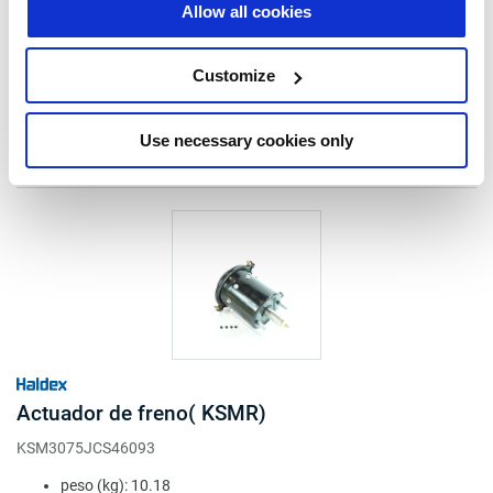
salida final carrera (N): 6269
Allow all cookies
Seguir leyendo
presión reposo (bar): 6.3
€684,00
Customize
Inicie sesión para ver las existencias y realizar pedidos.
Use necessary cookies only
Actuador de freno( KSMR)
KSM3075JCS46093
peso (kg): 10.18