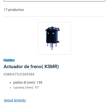
17 productos
Actuador de freno( KSMR)
KSM2475JCS45384
pistón Ø (mm): 159
carrera (mm): 57
salida inicio carrera (N): 10142
salida final carrera (N): 6269
Seguir leyendo
presión reposo (bar): 6.3