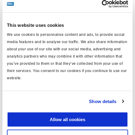
carrera (mm)
105
long. (mm)
265
This website uses cookies
boca
M22x1.5
We use cookies to personnalise content and ads, to provide social
media features and to analyse our traffic. We also share information
horquilla
con
about your use of our site with our social media, advertising and
ancho horquilla (mm)
12
analytics partners who may combine it with other information that
you’ve provided to them or that they’ve collected from your use of
manguito
con
their services. You consent to our cookies if you continue to use our
website.
anchura soporte alojamiento
100
(mm)
soporte alojamiento pasador
120
Show details
(mm)
estanco
si
Allow all cookies
máx.presión trabajo (bar)
8.0