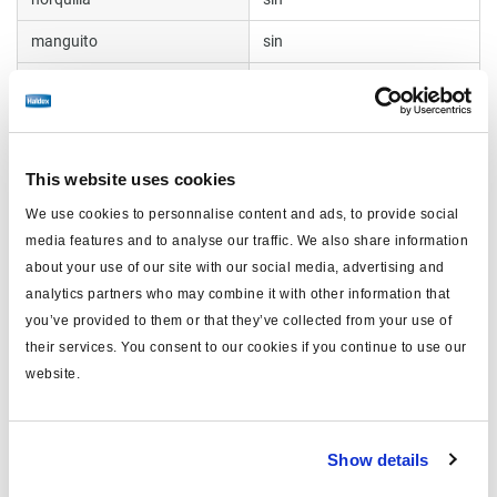
manguito
sin
peso (kg)
6.5
tipo
tipo empuje
Indicador de sobrecarrera
con
This website uses cookies
presión reposo (bar)
2.7±0.3
We use cookies to personnalise content and ads, to provide social
media features and to analyse our traffic. We also share information
volumen (litros)
0.9
about your use of our site with our social media, advertising and
analytics partners who may combine it with other information that
manual wind off
sin
you’ve provided to them or that they’ve collected from your use of
dispositivo de bloqueo
con
their services. You consent to our cookies if you continue to use our
website.
posición
lado
Rosca vástago empuje
sin (Ø40)
Show details
anchura del punto de
120.7
montaje (mm)