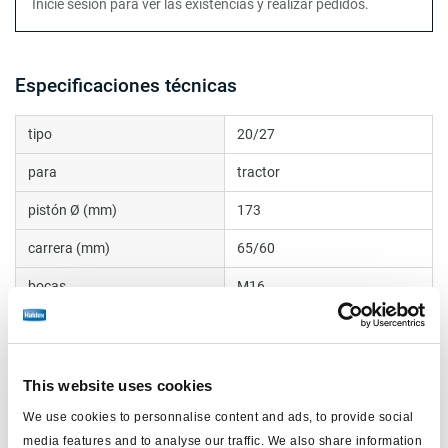
Inicie sesión para ver las existencias y realizar pedidos.
Especificaciones técnicas
tipo
20/27
para
tractor
pistón Ø (mm)
173
carrera (mm)
65/60
bocas
M16
Rosca vástago empuje
R8
manguito
internal
This website uses cookies
peso (kg)
9.7
We use cookies to personnalise content and ads, to provide social
Vástago de empuje (mm)
15
media features and to analyse our traffic. We also share information