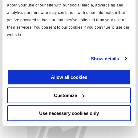
about your use of our site with our social media, advertising and
máx.presión trabajo (bar)
10.0
analytics partners who may combine it with other information that
you’ve provided to them or that they’ve collected from your use of
nota
Solo recambio
their services. You consent to our cookies if you continue to use our
website.
Documentos
Vea todas las publicaciones relacionadas en nuestra
Show details
Biblioteca bibliográfica de productos
.
Allow all cookies
Productos relacionados
Customize
Use necessary cookies only