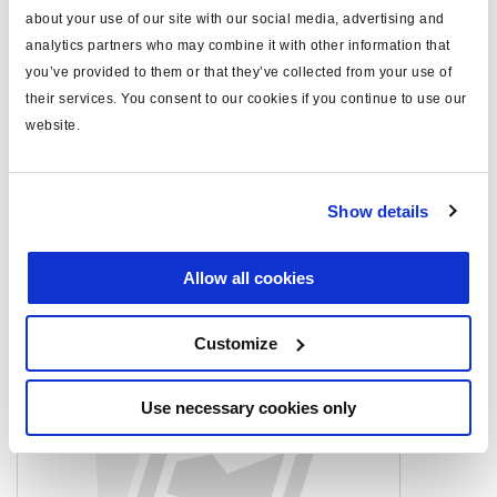
about your use of our site with our social media, advertising and
máx.presión trabajo (bar)
10.0
analytics partners who may combine it with other information that
you’ve provided to them or that they’ve collected from your use of
nota
Solo recambio
their services. You consent to our cookies if you continue to use our
website.
Documentos
Vea todas las publicaciones relacionadas en nuestra
Show details
Biblioteca bibliográfica de productos
.
Allow all cookies
Productos relacionados
Customize
Use necessary cookies only