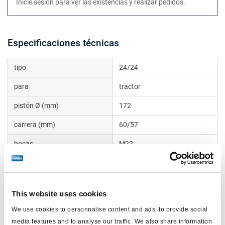
Inicie sesión para ver las existencias y realizar pedidos.
Especificaciones técnicas
tipo
24/24
para
tractor
pistón Ø (mm)
172
carrera (mm)
60/57
bocas
M22
Rosca vástago empuje
R8
manguito
internal
This website uses cookies
peso (kg)
8.8
We use cookies to personnalise content and ads, to provide social
Vástago de empuje (mm)
15
media features and to analyse our traffic. We also share information