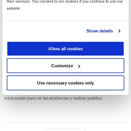
their services. You consent to our cookies if you continue to use our
website.
Show details
Kit reparación y recambio
003561409
Allow all cookies
tipo: horquilla
Attr. A: ø14mm
Customize
Attr. B: M16x1.5
Attr. C: cuello estándar
Seguir leyendo
Attr. D: forjado
Use necessary cookies only
€20,50
Inicie sesión para ver las existencias y realizar pedidos.