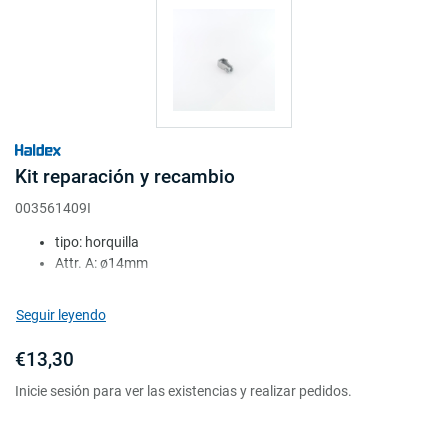
Kit reparación y recambio
003561409I
tipo: horquilla
Attr. A: ø14mm
Attr. B: M16x1.5
Attr. D: comprim.
Seguir leyendo
peso (kg): 0.28
€13,30
Inicie sesión para ver las existencias y realizar pedidos.