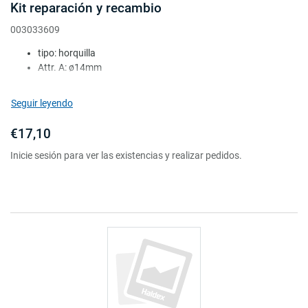
Kit reparación y recambio
003033609
tipo: horquilla
Attr. A: ø14mm
Attr. B: M16x1.5
Attr. C: fosa
Seguir leyendo
Attr. D: comprim.
€17,10
Inicie sesión para ver las existencias y realizar pedidos.