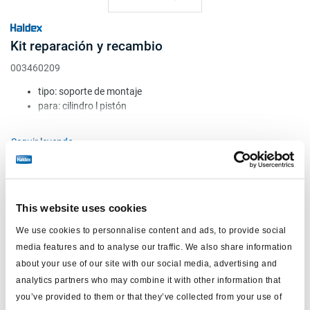
Kit reparación y recambio
003460209
tipo: soporte de montaje
para: cilindro l pistón
para versión: 340013001
Attr. A: 156mm
Seguir leyendo
peso (kg): 0.822
Sin precio
Inicie sesión para ver las existencias y realizar pedidos.
This website uses cookies
We use cookies to personnalise content and ads, to provide social
media features and to analyse our traffic. We also share information
about your use of our site with our social media, advertising and
analytics partners who may combine it with other information that
you’ve provided to them or that they’ve collected from your use of