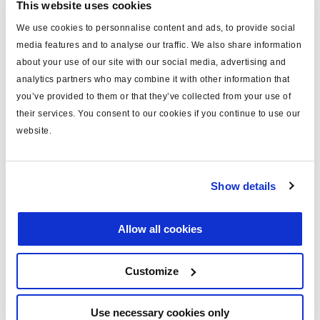
This website uses cookies
controlar
sólo neumático
We use cookies to personnalise content and ads, to provide social
regul.descenso auto (bar)
sin regul.
media features and to analyse our traffic. We also share information
about your use of our site with our social media, advertising and
rango descenso auto (bar)
3.6-6.0
analytics partners who may combine it with other information that
regulación elevación auto
you’ve provided to them or that they’ve collected from your use of
sin regul.
(bar)
their services. You consent to our cookies if you continue to use our
website.
rango elevación auto (bar)
1.5-3.0
bocas (mm)
5x 8
Show details
racores pushing
si
peso (kg)
0
Allow all cookies
Documentos
Customize
Vea todas las publicaciones relacionadas en nuestra
Use necessary cookies only
Biblioteca bibliográfica de productos
.