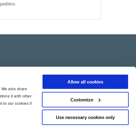
pedidos.
pedidos.
Allow all cookies
c. We also share
bine it with other
Customize
t to our cookies if
Use necessary cookies only
|
|
icy
Cookie Policy
Legal Notice