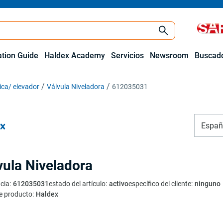
ation Guide
Haldex Academy
Servicios
Newsroom
Buscado
ca/ elevador
Válvula Niveladora
612035031
Españ
vula Niveladora
cia
:
612035031
estado del artículo
:
activo
específico del cliente
:
ninguno
e producto
:
Haldex