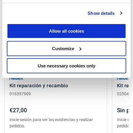
Show details
Allow all cookies
Customize
Use necessary cookies only
Kit reparación y recambio
Kit re
016357909
025046
€27,00
Sin pr
Inicie sesión para ver las existencias y realizar
Inicie se
pedidos.
pedidos.