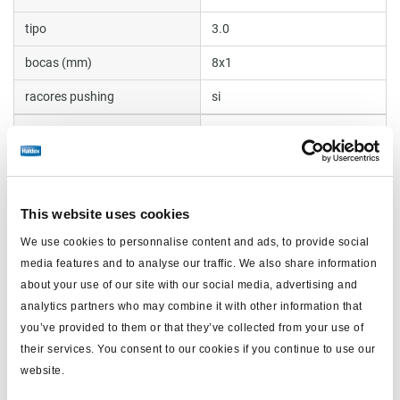
tipo
3.0
bocas (mm)
8x1
racores pushing
si
palanca
desmontable / romo
estrangulador caudal
con
peso (kg)
0.5
This website uses cookies
We use cookies to personnalise content and ads, to provide social
Documentos
media features and to analyse our traffic. We also share information
about your use of our site with our social media, advertising and
Vea todas las publicaciones relacionadas en nuestra
analytics partners who may combine it with other information that
Biblioteca bibliográfica de productos
.
you’ve provided to them or that they’ve collected from your use of
their services. You consent to our cookies if you continue to use our
website.
Productos relacionados