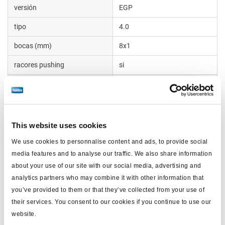
versión
EGP
tipo
4.0
bocas (mm)
8x1
racores pushing
si
palanca
desmontable / romo
estrangulador caudal
con
peso (kg)
0.3
This website uses cookies
We use cookies to personnalise content and ads, to provide social
media features and to analyse our traffic. We also share information
Documentos
about your use of our site with our social media, advertising and
analytics partners who may combine it with other information that
Vea todas las publicaciones relacionadas en nuestra
you’ve provided to them or that they’ve collected from your use of
Biblioteca bibliográfica de productos
.
their services. You consent to our cookies if you continue to use our
website.