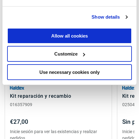
Productos relacionados
Show details
Allow all cookies
Customize
Use necessary cookies only
Kit reparación y recambio
Kit re
016357909
025046
€27,00
Sin pr
Inicie sesión para ver las existencias y realizar
Inicie se
pedidos.
pedidos.