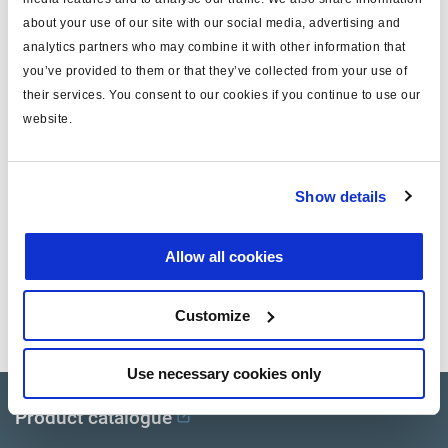
about your use of our site with our social media, advertising and
Especificaciones técnicas
analytics partners who may combine it with other information that
you’ve provided to them or that they’ve collected from your use of
their services. You consent to our cookies if you continue to use our
tipo
cable
website.
nota
conexión USB
peso (kg)
0.045
Show details
Documentos
Allow all cookies
Vea todas las publicaciones relacionadas en nuestra
Customize
Biblioteca bibliográfica de productos
.
Use necessary cookies only
Product catalogue