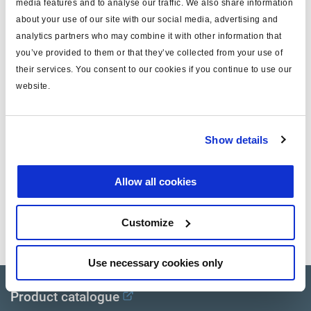
media features and to analyse our traffic. We also share information
about your use of our site with our social media, advertising and
para
extensión sensor
analytics partners who may combine it with other information that
long. (m)
8
you’ve provided to them or that they’ve collected from your use of
their services. You consent to our cookies if you continue to use our
material
PUR
website.
color
negro
peso (kg)
0.22
Show details
Documentos
Allow all cookies
Vea todas las publicaciones relacionadas en nuestra
Customize
Biblioteca bibliográfica de productos
.
Use necessary cookies only
Product catalogue