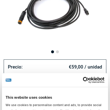
Precio:
€59,00 / unidad
Inicie sesión para ver las existencias y realizar pedidos.
Especificaciones técnicas
This website uses cookies
We use cookies to personnalise content and ads, to provide social
tipo
cable