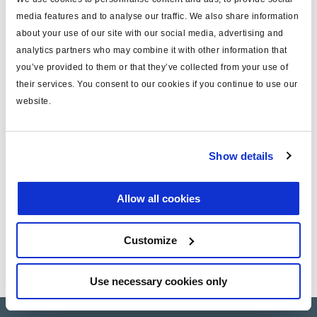
media features and to analyse our traffic. We also share information
para
conexión auxiliar
about your use of our site with our social media, advertising and
long. (m)
5
analytics partners who may combine it with other information that
you’ve provided to them or that they’ve collected from your use of
material
PVC
their services. You consent to our cookies if you continue to use our
website.
nota
DIN 72585
incluye
3 conectores
Show details
peso (kg)
0.32
Allow all cookies
Documentos
Vea todas las publicaciones relacionadas en nuestra
Customize
Biblioteca bibliográfica de productos
.
Use necessary cookies only