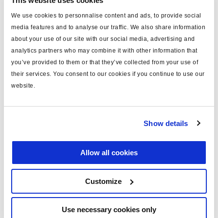
This website uses cookies
We use cookies to personnalise content and ads, to provide social
Especificaciones técnicas
media features and to analyse our traffic. We also share information
about your use of our site with our social media, advertising and
tipo
cable
analytics partners who may combine it with other information that
you’ve provided to them or that they’ve collected from your use of
para
extensión sensor
their services. You consent to our cookies if you continue to use our
long. (m)
4
website.
material
PUR
color
negro
Show details
peso (kg)
0.09
Allow all cookies
Documentos
Customize
Vea todas las publicaciones relacionadas en nuestra
Use necessary cookies only
Biblioteca bibliográfica de productos
.