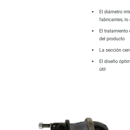
El diámetro int
fabricantes, lo
El tratamiento 
del producto
La sección cent
El diseño ópti
útil