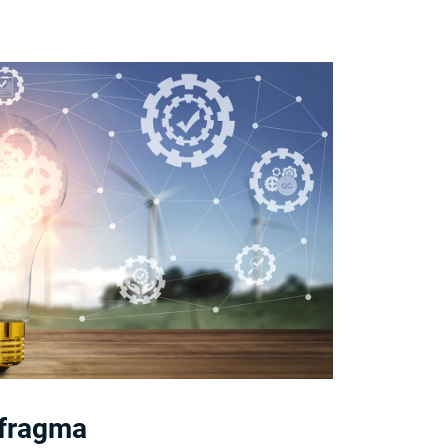
afragma