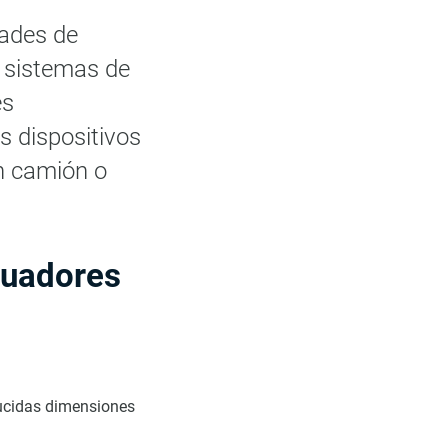
dades de
s sistemas de
es
 dispositivos
un camión o
tuadores
ducidas dimensiones