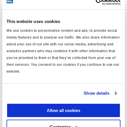
Utilizando la presión del aire, se
consigue un control preciso de la
This website uses cookies
función dependiente de la detección
We use cookies to personnalise content and ads, to provide social
de carga.
media features and to analyse our traffic. We also share information
about your use of our site with our social media, advertising and
El número de vehículos con suspensión neumática
analytics partners who may combine it with other information that
you’ve provided to them or that they’ve collected from your use of
aumentará en los próximos años, ya que este sistema
their services. You consent to our cookies if you continue to use our
presenta ventajas considerables. Según estimaciones
website.
conservadoras, alrededor del 85% de los camiones, el
100% de los autobuses pesados y el 60% de los
remolques de quinta rueda y el 95% de los
Show details
semirremolques están equipados con suspensión
neumática. Examinaremos los principios teóricos
Allow all cookies
generales de la suspensión neumática, el diseño y el
funcionamiento de los componentes y las
Customize