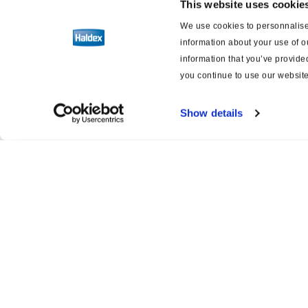
This website uses cookie
Válvula de retención
We use cookies to personnalise 
information about your use of o
Válvula de protección de
information that you’ve provided
presión
you continue to use our website
Válvula de vacío/carga
Show details
Actuadores
Suspensión neumática
Frenos de disco neumáticos
Brake Adjuster
Product catalogue
Servi