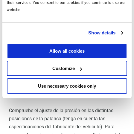
their services. You consent to our cookies if you continue to use our
website.
Girar el tornillo de ajuste en el sentido de las agujas del
reloj = reducción de la presión
Show details
Girar el tornillo de ajuste en sentido antihorario =
aumento de la presión
El valor de presión que se debe ajustar depende de las
Allow all cookies
especificaciones del fabricante del vehículo.
Customize
Pruebas
Use necessary cookies only
Compruebe el ajuste de la presión en las distintas
posiciones de la palanca (tenga en cuenta las
especificaciones del fabricante del vehículo). Para