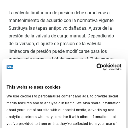
La válvula limitadora de presión debe someterse a
mantenimiento de acuerdo con la normativa vigente.
Sustituya las tapas antipolvo dañadas. Ajuste de la
presión de la válvula de carga manual. Dependiendo
de la versión, el ajuste de presión de la válvula
limitadora de presión puede modificarse para los
modos «sin carga», «1/4 de carga» o «1/2 de carga»
girando los tornillos de ajuste. No es posible ajustar la
presión para el modo «plena carga».
This website uses cookies
Para los trabajos de ajuste se necesita un
We use cookies to personnalise content and ads, to provide social
destornillador DIN 911-4 (llave para tornillos de cabeza
media features and to analyse our traffic. We also share information
hueca de 4 mm). A continuación se indica la posición
about your use of our site with our social media, advertising and
analytics partners who may combine it with other information that
de la palanca para ajustar la presión en las posiciones
you’ve provided to them or that they’ve collected from your use of
«sin carga», «1/2 carga», «1/4 carga» y «3/4 carga».