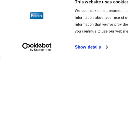
This website uses cookie
Válvula de protección de
We use cookies to personnalise 
presión
information about your use of o
information that you’ve provided
Válvula de vacío/carga
you continue to use our website
Installation
Show details
Variantes
Datos técnicos
Actuadores
Suspensión neumática
Product catalogue
Servi
Frenos de disco neumáticos