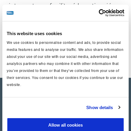
interruptores facilitará la activación
de un asistente de tracción, un eje de
dirección forzada, una función de
This website uses cookies
seguridad y muchas otras.
We use cookies to personnalise content and ads, to provide social
media features and to analyse our traffic. We also share information
Encuentre en esta sección las aplicaciones para
about your use of our site with our social media, advertising and
EB+Gen1/2/3 y para el nuevo EB+ 4.0.
analytics partners who may combine it with other information that
you’ve provided to them or that they’ve collected from your use of
their services. You consent to our cookies if you continue to use our
website.
Product catalogue
Brands
Show details
Trailer Application Guide
Allow all cookies
General terms and conditions of sale