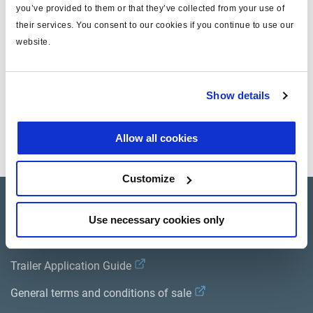
you’ve provided to them or that they’ve collected from your use of
note
connecteur du capteur
their services. You consent to our cookies if you continue to use our
masse (kg)
0
website.
Documents
Show details
Consultez toutes les publications connexes dans notre
Allow all cookies
Bibliothèque de documentation sur les produits
.
Customize
Product catalogue
Use necessary cookies only
Brands
Trailer Application Guide
General terms and conditions of sale