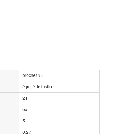
broches x5
équipé de fusible
24
oui
5
0.27