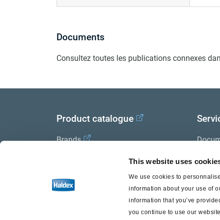
Documents
Consultez toutes les publications connexes dan
Product catalogue
Servi
Brands
Docum
Trailer Application Guide
Halde
This website uses cookie
We use cookies to personnalise 
General terms and conditions of
information about your use of o
sale
information that you’ve provided
you continue to use our website