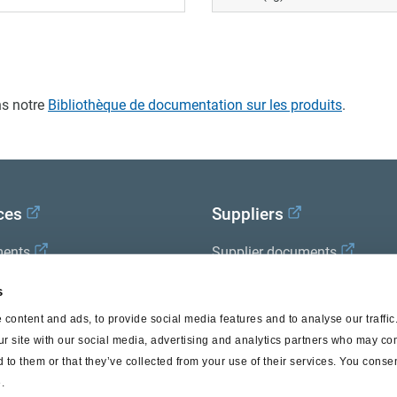
s notre
Bibliothèque de documentation sur les produits
.
ces
Suppliers
ents
Supplier documents
x Academy
s
content and ads, to provide social media features and to analyse our traffi
ur site with our social media, advertising and analytics partners who may com
 to them or that they’ve collected from your use of their services. You consen
.