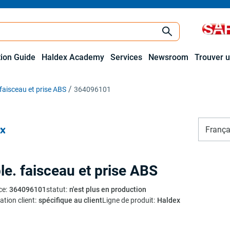
tion Guide
Haldex Academy
Services
Newsroom
Trouver u
faisceau et prise ABS
364096101
França
le. faisceau et prise ABS
ce
:
364096101
statut
:
n'est plus en production
ation client
:
spécifique au client
Ligne de produit
:
Haldex