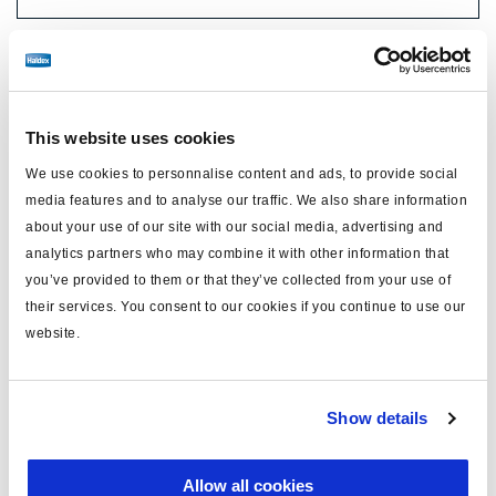
Spécifications techniques
type
câble d'alimentation
This website uses cookies
pour
ISO 7638
We use cookies to personnalise content and ads, to provide social
media features and to analyse our traffic. We also share information
MODAL
oui
about your use of our site with our social media, advertising and
analytics partners who may combine it with other information that
longueur (m)
14
you’ve provided to them or that they’ve collected from your use of
couleur
vert
their services. You consent to our cookies if you continue to use our
website.
matériau
PUR
y compris
broches x5
Show details
fusible
équipé de fusible
tension (V)
24
Allow all cookies