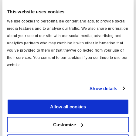
This website uses cookies
Spécifications techniques
We use cookies to personnalise content and ads, to provide social
media features and to analyse our traffic. We also share information
type
MRV cable
about your use of our site with our social media, advertising and
MODAL
oui
analytics partners who may combine it with other information that
you’ve provided to them or that they’ve collected from your use of
longueur (m)
4
their services. You consent to our cookies if you continue to use our
note
valve modulatrice
website.
couleur
rouge
matériau
PUR
Show details
tension (V)
24
Allow all cookies
masse (kg)
0.4
Customize
Documents