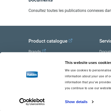
Consultez toutes les publications connexes dan
Product catalogue
Servi
Brands
Docum
Trailer Application Guide
Halde
This website uses cookie
We use cookies to personnalise 
General terms and conditions of
information about your use of o
sale
information that you’ve provided
you continue to use our website
Show details
Haldex a strong brand of