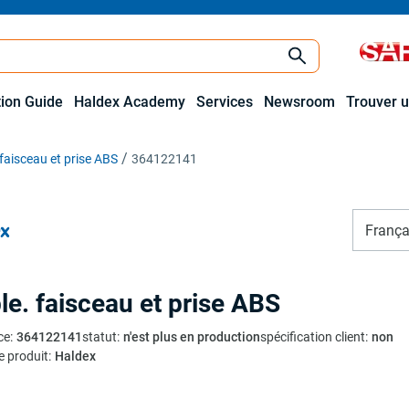
tion Guide
Haldex Academy
Services
Newsroom
Trouver u
faisceau et prise ABS
364122141
França
le. faisceau et prise ABS
ce
:
364122141
statut
:
n'est plus en production
spécification client
:
non
e produit
:
Haldex