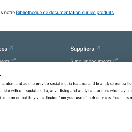
s notre
Bibliothèque de documentation sur les produits
.
ces
Suppliers
ents
Supplier documents
x Academy
s
content and ads, to provide social media features and to analyse our traffi
ur site with our social media, advertising and analytics partners who may com
 to them or that they’ve collected from your use of their services. You consen
.
© Haldex 2026
Privacy Pol