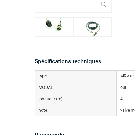
Spécifications techniques
type
MRV ca
MODAL
oui
longueur (m)
4
note
valve m
Documents