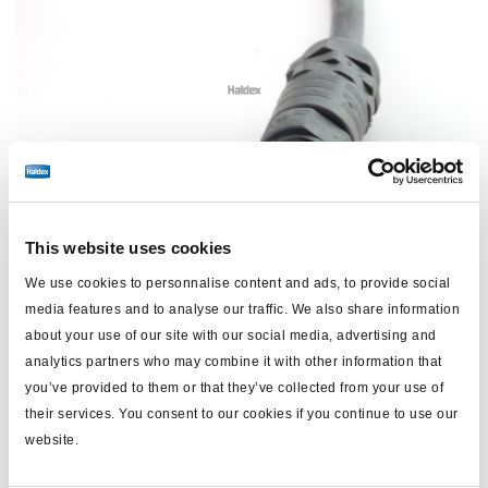
This website uses cookies
We use cookies to personnalise content and ads, to provide social
media features and to analyse our traffic. We also share information
about your use of our site with our social media, advertising and
analytics partners who may combine it with other information that
you’ve provided to them or that they’ve collected from your use of
Prix :
Pas de prix
their services. You consent to our cookies if you continue to use our
website.
Connectez-vous pour voir le stock et commander.