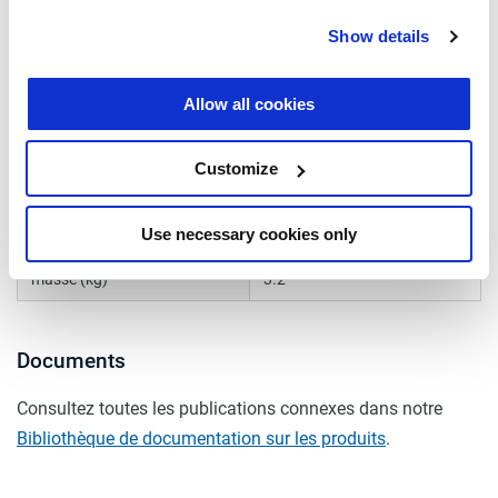
Show details
Spécifications techniques
Allow all cookies
type
câble d'alimentation
pour
ISO 7638
Customize
MODULAR
oui
Use necessary cookies only
longueur (m)
12
masse (kg)
3.2
Documents
Consultez toutes les publications connexes dans notre
Bibliothèque de documentation sur les produits
.