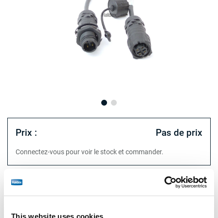
Prix :
Pas de prix
Connectez-vous pour voir le stock et commander.
Spécifications techniques
type
Câble diagnostic
This website uses cookies