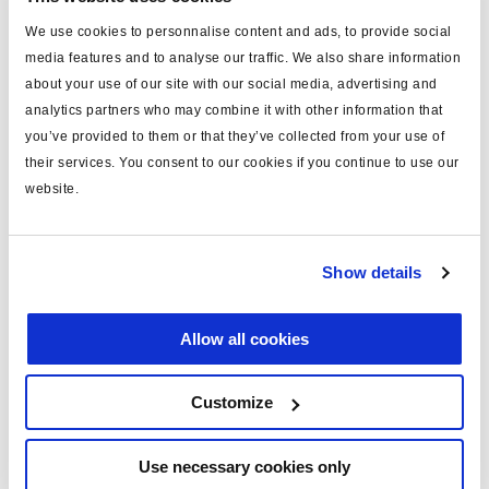
We use cookies to personnalise content and ads, to provide social
pour
Info Centre
media features and to analyse our traffic. We also share information
longueur (m)
6
about your use of our site with our social media, advertising and
analytics partners who may combine it with other information that
Framatome connector fitted;
note
you’ve provided to them or that they’ve collected from your use of
extention
their services. You consent to our cookies if you continue to use our
assemblé
oui
website.
matériau
PUR
tension (V)
24
Show details
masse (kg)
0
Allow all cookies
Documents
Customize
Consultez toutes les publications connexes dans notre
Bibliothèque de documentation sur les produits
.
Use necessary cookies only