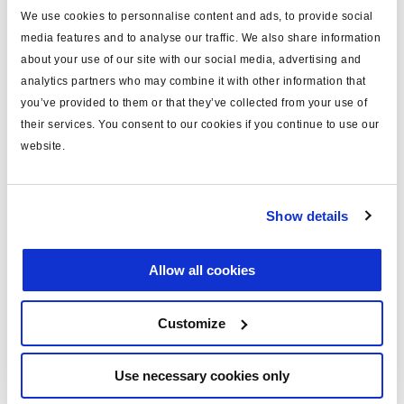
We use cookies to personnalise content and ads, to provide social
MODAL
oui
media features and to analyse our traffic. We also share information
about your use of our site with our social media, advertising and
longueur (m)
8
analytics partners who may combine it with other information that
note
valve modulatrice
you’ve provided to them or that they’ve collected from your use of
their services. You consent to our cookies if you continue to use our
matériau
PUR
website.
y compris
accessoires
tension (V)
24
Show details
masse (kg)
0.743
Allow all cookies
Documents
Customize
Consultez toutes les publications connexes dans notre
Bibliothèque de documentation sur les produits
.
Use necessary cookies only