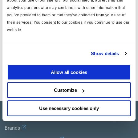
about your use of our site with our social media, advertising and
systèmes
ABS MODAL
analytics partners who may combine it with other information that
you’ve provided to them or that they’ve collected from your use of
nombre. de capteurs
6
their services. You consent to our cookies if you continue to use our
valve
modulateur x3
website.
masse (kg)
0
Show details
Documents
Allow all cookies
Consultez toutes les publications connexes dans notre
Bibliothèque de documentation sur les produits
.
Customize
Use necessary cookies only
Product catalogue
Brands