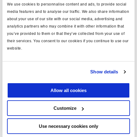
We use cookies to personnalise content and ads, to provide social
systèmes
ABS 4.0
media features and to analyse our traffic. We also share information
nombre de dents
100
about your use of our site with our social media, advertising and
analytics partners who may combine it with other information that
tension (V)
12/24
you’ve provided to them or that they’ve collected from your use of
their services. You consent to our cookies if you continue to use our
nombre. de capteurs
2/4
website.
valve
modulator x 2
compatible COLAS®
oui
Show details
note
ABS 4.0 Premium
Allow all cookies
Documents
Customize
Consultez toutes les publications connexes dans notre
Bibliothèque de documentation sur les produits
.
Use necessary cookies only