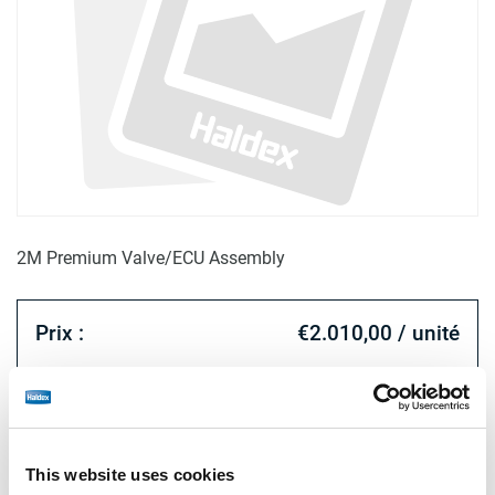
2M Premium Valve/ECU Assembly
Prix :
€2.010,00 / unité
Connectez-vous pour voir le stock et commander.
Spécifications techniques
This website uses cookies