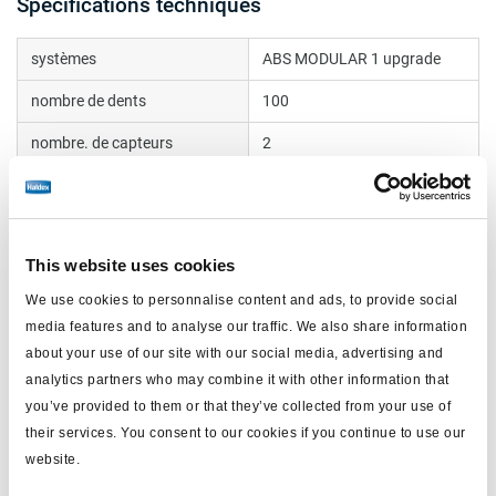
Spécifications techniques
systèmes
ABS MODULAR 1 upgrade
nombre de dents
100
nombre. de capteurs
2
valve
modulateur x1
y compris
19 x broches
This website uses cookies
masse (kg)
0
We use cookies to personnalise content and ads, to provide social
media features and to analyse our traffic. We also share information
Documents
about your use of our site with our social media, advertising and
analytics partners who may combine it with other information that
Consultez toutes les publications connexes dans notre
you’ve provided to them or that they’ve collected from your use of
Bibliothèque de documentation sur les produits
.
their services. You consent to our cookies if you continue to use our
website.