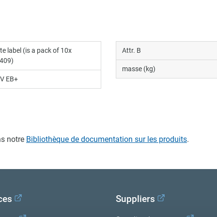
te label (is a pack of 10x
Attr. B
409)
masse (kg)
PV EB+
s notre
Bibliothèque de documentation sur les produits
.
ces
Suppliers