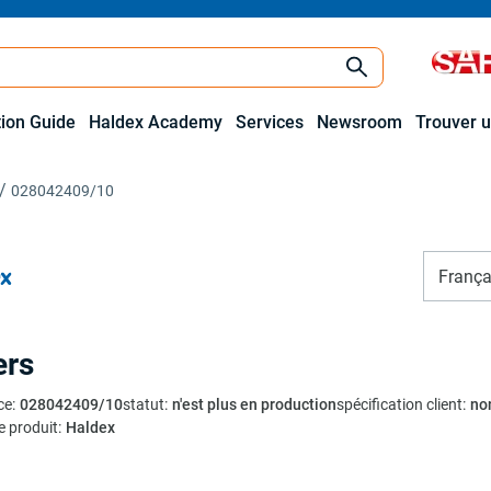
tion Guide
Haldex Academy
Services
Newsroom
Trouver u
028042409/10
França
ers
ce
:
028042409/10
statut
:
n'est plus en production
spécification client
:
no
e produit
:
Haldex