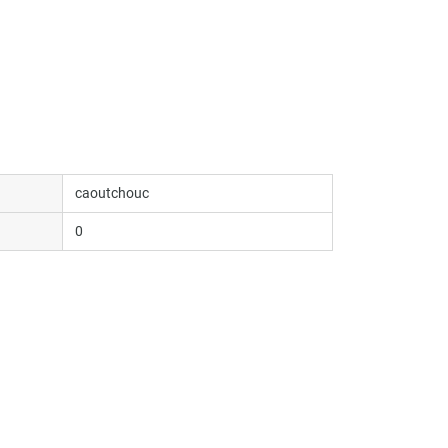
caoutchouc
0