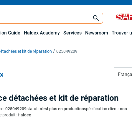
tion Guide
Haldex Academy
Services
Newsroom
Trouver u
étachées et kit de réparation
025049209
França
ce détachées et kit de réparation
ce
:
025049209
statut
:
n'est plus en production
spécification client
:
non
e produit
:
Haldex