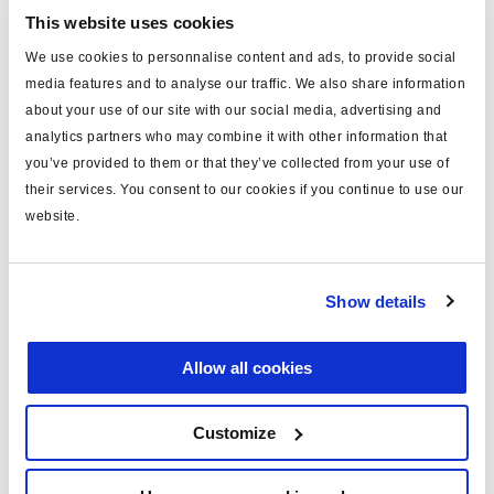
Connectez-vous pour voir le stock et commander.
This website uses cookies
We use cookies to personnalise content and ads, to provide social
media features and to analyse our traffic. We also share information
Spécifications techniques
about your use of our site with our social media, advertising and
analytics partners who may combine it with other information that
type
kit valve modulatrice
you’ve provided to them or that they’ve collected from your use of
Attr. A
2 outlets
their services. You consent to our cookies if you continue to use our
website.
masse (kg)
0.9
Show details
Documents
Consultez toutes les publications connexes dans notre
Allow all cookies
Bibliothèque de documentation sur les produits
.
Customize
Related aftermarket parts